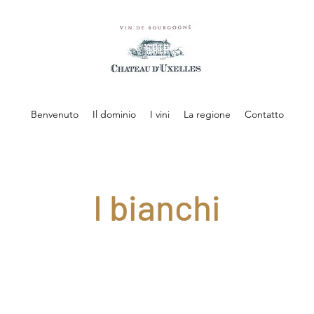
Benvenuto
Il dominio
I vini
La regione
Contatto
I bianchi