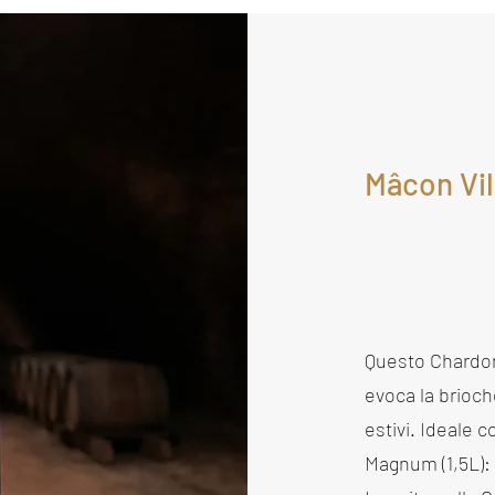
Mâcon Vi
Questo Chardonn
evoca la brioch
estivi. Ideale c
Magnum (1,5L): 