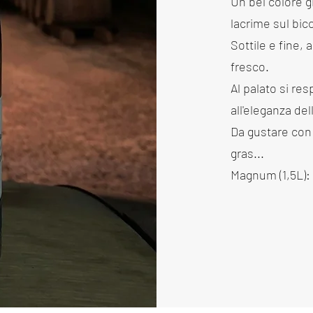
Un bel colore g
lacrime sul bic
Sottile e fine, 
fresco.
Al palato si res
all'eleganza de
Da gustare con 
gras...
Magnum (1,5L): 