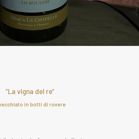
a
"La vigna del re"
ecchiato in botti di rovere