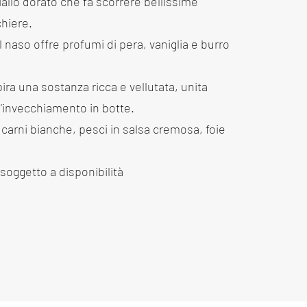
iallo dorato che fa scorrere bellissime
chiere.
al naso offre profumi di pera, vaniglia e burro
pira una sostanza ricca e vellutata, unita
ll'invecchiamento in botte.
carni bianche, pesci in salsa cremosa, foie
soggetto a disponibilità