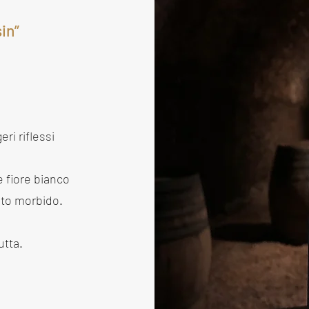
in”
ri riflessi
e fiore bianco
lto morbido.
utta.