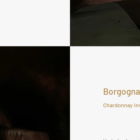
Borgogn
Chardonnay inv