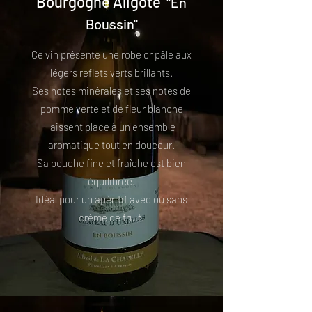
Bourgogne Aligoté
"En
Boussin"
Ce vin présente une robe or pâle aux
légers reflets verts brillants.
Ses notes minérales et ses notes de
pomme verte et de fleur blanche
laissent place à un ensemble
aromatique tout en douceur.
Sa bouche fine et fraîche est bien
équilibrée.
Idéal pour un apéritif avec ou sans
crème de fruit.