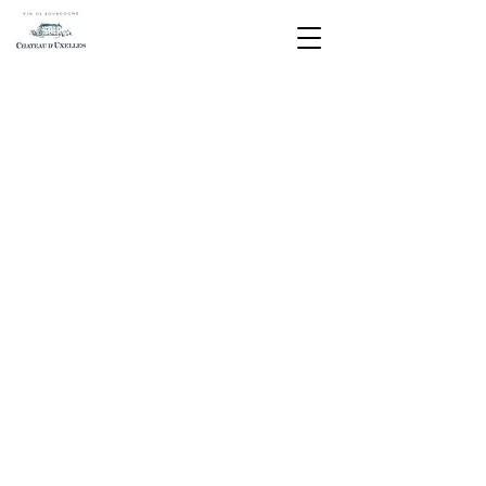
Ce chardonnay jaune clair aux reflets
verts évoque la brioche au beurre et
la fraîcheur des fruits blancs d'été.
Idéal avec un plateau de fruits de mer
ou de fromage.
Magnum (1.5L) : selon disponibilités
Référencé dans le Guide Hachette
des Vins 2020
Une jolie robe jaune or qui laisse de
belles larmes s'écouler sur le verre.