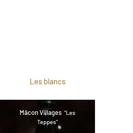
Subtil et fin, le nez offre des senteurs
de poire, de vanille et de beurre frais.
La bouche repose sur une matière
riche et veloutée s'associant à
l'élégance de l'élevage en fût.
A déguster avec des viandes
blanches, des poissons à la crème, du
foie gras...
Magnum (1.5L) : selon disponibilités
Les blancs
Mâcon Villages
"Les
Teppes"